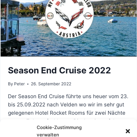
Season End Cruise 2022
By
Peter
26. September 2022
Der Season End Cruise führte uns heuer vom 23.
bis 25.09.2022 nach Velden wo wir im sehr gut
gelegenen Hotel Rocket Rooms für zwei Nächte
unsere Zelte aufschlugen. Die Anreise erfolgte
Cookie-Zustimmung
über die A2 bzw. S6 vom ASFINAG Parkplatz
verwalten