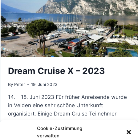
Dream Cruise X – 2023
By
Peter
19. Juni 2023
14. – 18. Juni 2023 Für früher Anreisende wurde
in Velden eine sehr schöne Unterkunft
organisiert. Einige Dream Cruise Teilnehmer
nahmen diese Möglichkeit gerne in Anspruch, um
Cookie-Zustimmung
die Anreisestrecke an den Gardasee zu
verwalten