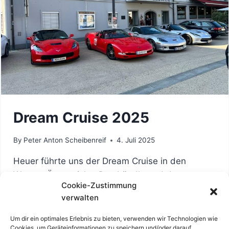
Dream Cruise 2025
By
Peter Anton Scheibenreif
4. Juli 2025
Heuer führte uns der Dream Cruise in den
Westen Österreichs. Das Ländle und der
Cookie-Zustimmung
Bodensee mit der Insel Mainau waren unser Ziel.
verwalten
Das Wetter zeigte sich von seiner schönsten
Seite und so erlebten die Teilnehmer vier
Um dir ein optimales Erlebnis zu bieten, verwenden wir Technologien wie
Cookies, um Geräteinformationen zu speichern und/oder darauf