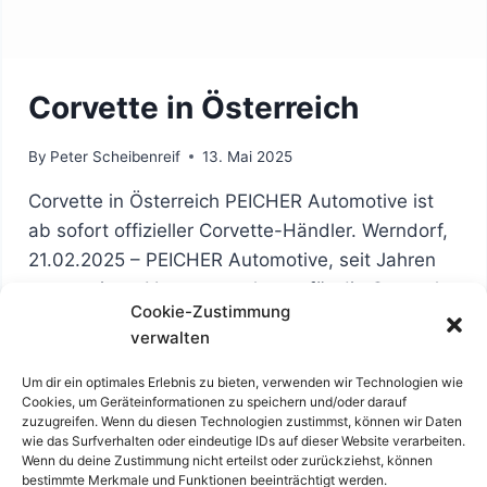
Corvette in Österreich
By
Peter Scheibenreif
13. Mai 2025
Corvette in Österreich PEICHER Automotive ist
ab sofort offizieller Corvette-Händler. Werndorf,
21.02.2025 – PEICHER Automotive, seit Jahren
renommierte Vertragswerkstatt für die General
Cookie-Zustimmung
Motors-Marken Chevrolet, Corvette, Cadillac und
verwalten
GMC, freut sich bekannt zu geben, dass das
Unternehmen ab sofort offizieller Corvette-
Um dir ein optimales Erlebnis zu bieten, verwenden wir Technologien wie
Cookies, um Geräteinformationen zu speichern und/oder darauf
Händler in Österreich ist. Damit ist PEICHER die
zuzugreifen. Wenn du diesen Technologien zustimmst, können wir Daten
erste Anlaufstelle für alle Corvette-Enthusiasten
wie das Surfverhalten oder eindeutige IDs auf dieser Website verarbeiten.
Wenn du deine Zustimmung nicht erteilst oder zurückziehst, können
im Land. Corvette-Vielfalt…
bestimmte Merkmale und Funktionen beeinträchtigt werden.