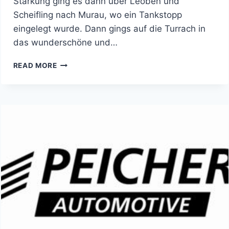
Stärkung ging es dann über Leoben und
Scheifling nach Murau, wo ein Tankstopp
eingelegt wurde. Dann gings auf die Turrach in
das wunderschöne und…
SEASON
READ MORE
END
CRUISE
2025